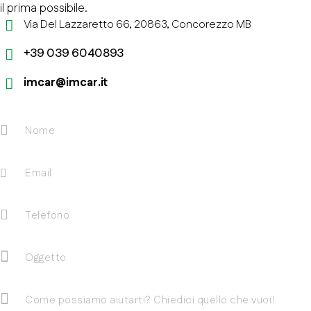
il prima possibile.
Via Del Lazzaretto 66, 20863, Concorezzo MB
+39 039 6040893
imcar@imcar.it