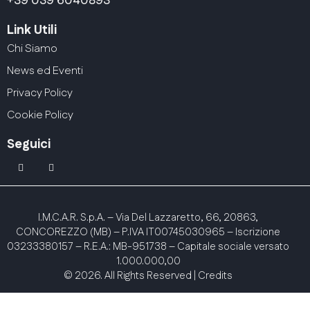
+39 039 6040893
Link Utili
Chi Siamo
News ed Eventi
Privacy Policy
Cookie Policy
Seguici
linkedin
youtube2
I.M.C.A.R. S.p.A.
– Via Del Lazzaretto, 66, 20863,
CONCOREZZO (MB) – P.IVA IT00745030965 – Iscrizione
03233380157 – R.E.A.: MB-951738 – Capitale sociale versato
1.000.000,00
© 2026. All Rights Reserved |
Credits